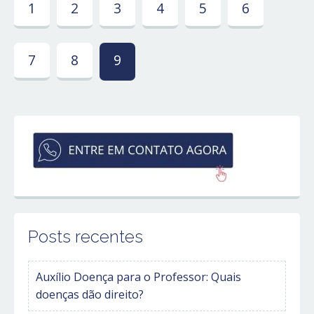
1
2
3
4
5
6
7
8
9
Posts recentes
Auxílio Doença para o Professor: Quais
doenças dão direito?