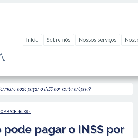
Início
Sobre nós
Nossos serviços
Noss
ermeiro pode pagar o INSS por conta própria?
- OAB/CE 46.884
 pode pagar o INSS por