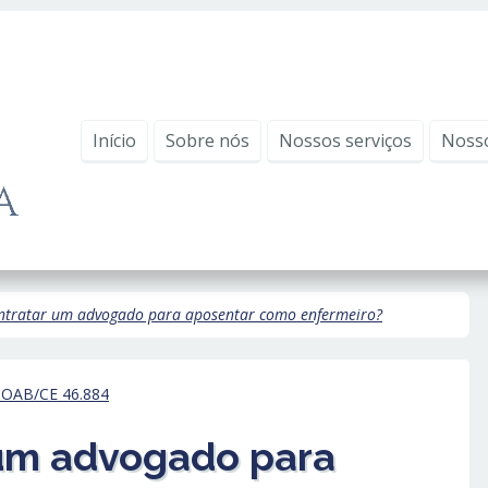
Início
Sobre nós
Nossos serviços
Noss
ntratar um advogado para aposentar como enfermeiro?
- OAB/CE 46.884
 um advogado para