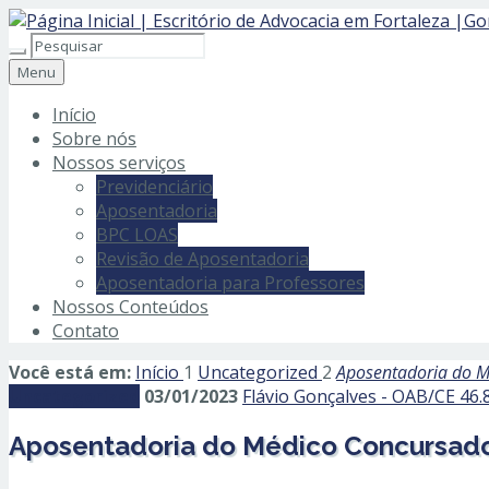
Menu
Início
Sobre nós
Nossos serviços
Previdenciário
Aposentadoria
BPC LOAS
Revisão de Aposentadoria
Aposentadoria para Professores
Nossos Conteúdos
Contato
Você está em:
Início
1
Uncategorized
2
Aposentadoria do M
Uncategorized
03/01/2023
Flávio Gonçalves - OAB/CE 46.
Aposentadoria do Médico Concursado: