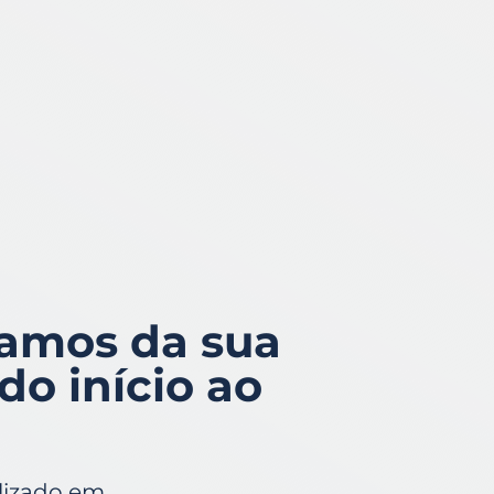
damos da sua
do início ao
alizado em