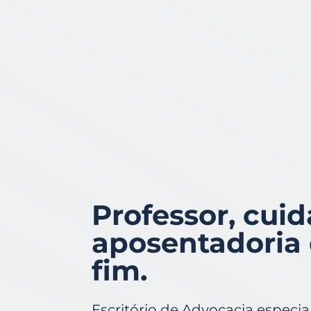
Professor, cui
aposentadoria 
fim.
Escritório de Advocacia especi