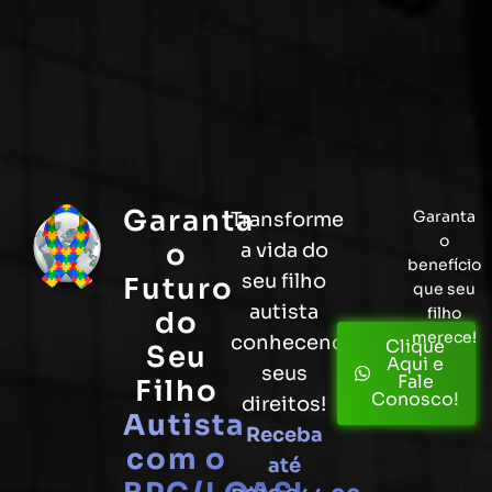
Garanta
Garanta
Transforme
o
o
a vida do
benefício
seu filho
Futuro
que seu
autista
filho
do
merece!
conhecendo
Clique
Seu
Aqui e
seus
Fale
Filho
Conosco!
direitos!
Autista
Receba
com o
até