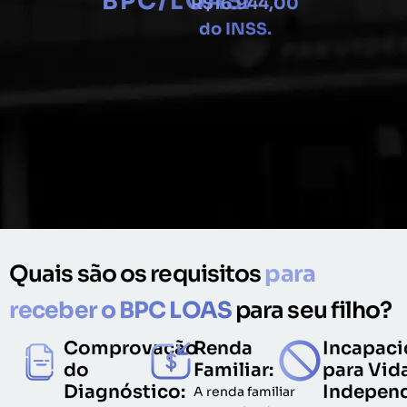
BPC/LOAS!
R$16.944,00
do INSS.
Quais são os requisitos
para
receber o BPC LOAS
para seu filho?
Comprovação
Renda
Incapac
do
Familiar:
para Vid
Diagnóstico:
Independ
A renda familiar