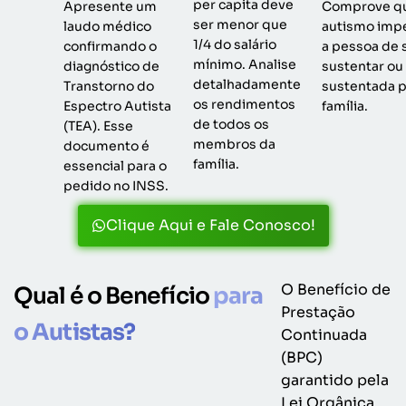
per capita deve
Apresente um
Comprove q
ser menor que
laudo médico
autismo imp
1/4 do salário
confirmando o
a pessoa de 
mínimo. Analise
diagnóstico de
sustentar ou
detalhadamente
Transtorno do
sustentada p
os rendimentos
Espectro Autista
família.
de todos os
(TEA). Esse
membros da
documento é
família.
essencial para o
pedido no INSS.
Clique Aqui e Fale Conosco!
O Benefício de
Qual é o Benefício
para
Prestação
o Autistas?
Continuada
(BPC)
garantido pela
Lei Orgânica